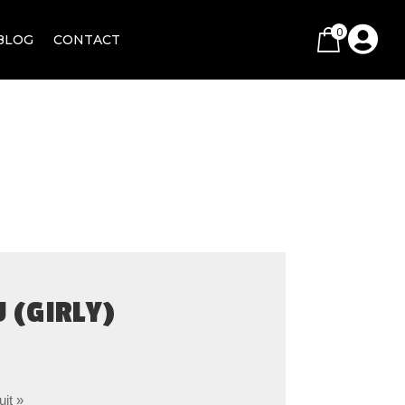
0

BLOG
CONTACT
 (GIRLY)
uit »