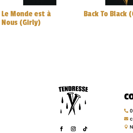
Le Monde est à
Back To Black (
Nous (Girly)
C
0

c

N
