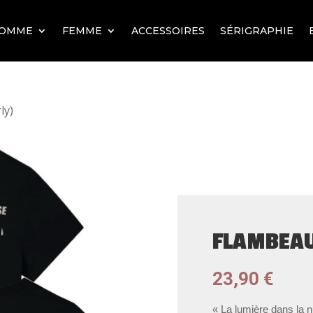
OMME
FEMME
ACCESSOIRES
SÉRIGRAPHIE
ly)
FLAMBEAU
23,90
€
« La lumière dans la n