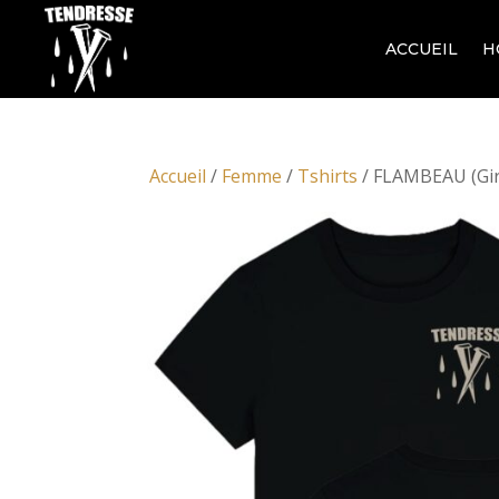
ACCUEIL
H
Accueil
/
Femme
/
Tshirts
/ FLAMBEAU (Gir