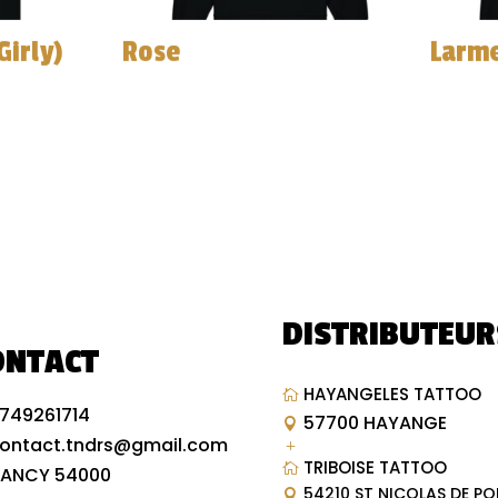
Girly)
Rose
Larme
DISTRIBUTEUR
ONTACT
HAYANGELES TATTOO

749261714
57700 HAYANGE

ontact.tndrs@gmail.com
L
TRIBOISE TATTOO

ANCY 54000
54210 ST NICOLAS DE PO
