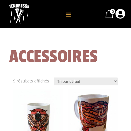
0

ACCESSOIRES
9 résultats affichés