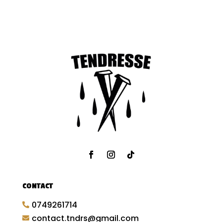
CONTACT
0749261714

contact.tndrs@gmail.com
