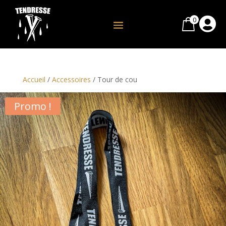
0

Accueil
/
Accessoires
/ Tour de cou
Promo !