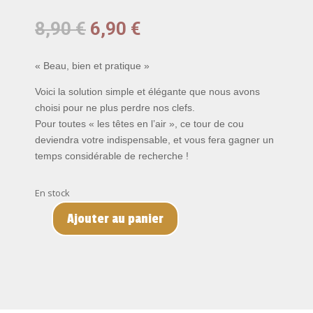
Le
Le
8,90
€
6,90
€
prix
prix
initial
actuel
« Beau, bien et pratique »
était :
est :
8,90 €.
6,90 €.
Voici la solution simple et élégante que nous avons
choisi pour ne plus perdre nos clefs.
Pour toutes « les têtes en l’air », ce tour de cou
deviendra votre indispensable, et vous fera gagner un
temps considérable de recherche !
En stock
Ajouter au panier
quantité
de
Tour
de
cou