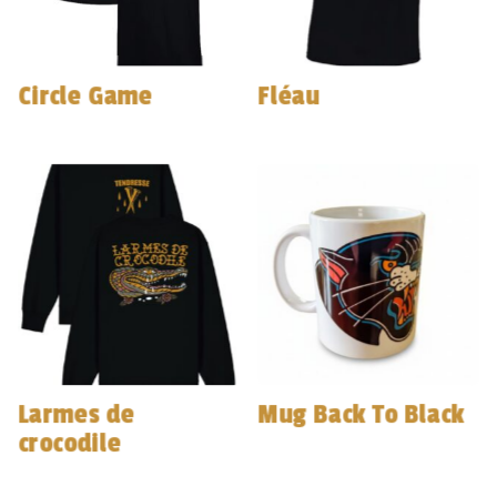
Circle Game
Fléau
Larmes de
Mug Back To Black
crocodile