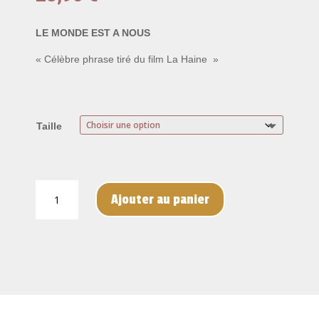
LE MONDE EST A NOUS
« Célèbre phrase tiré du film La Haine »
Taille
quantité
Ajouter au panier
de
Le
Monde
est
à
Nous