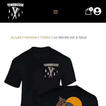
0

Accueil
/
Homme
/
Tshirts
/ Le Monde est à Nous