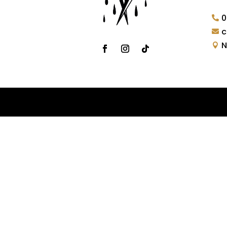
0

c

N
