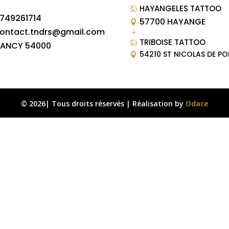
HAYANGELES TATTOO

749261714
57700 HAYANGE

ontact.tndrs@gmail.com
L
TRIBOISE TATTOO

ANCY 54000
54210 ST NICOLAS DE PO

© 2026| Tous droits réservés | Réalisation by
Odace