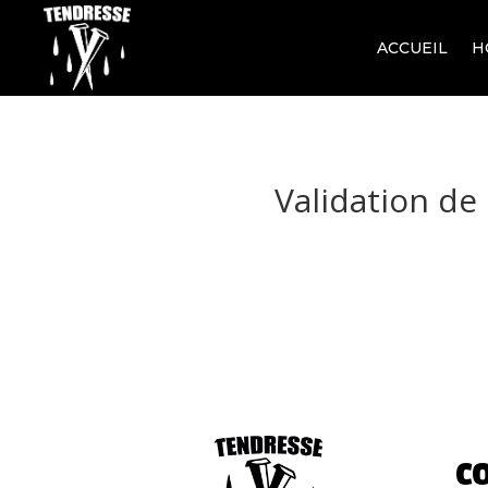
ACCUEIL
H
Validation d
C