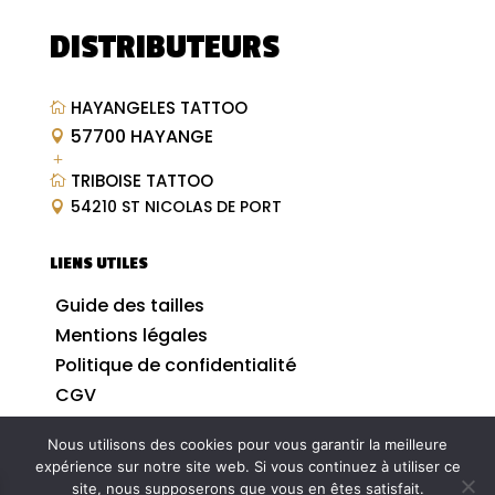
DISTRIBUTEURS
HAYANGELES TATTOO

57700 HAYANGE

L
TRIBOISE TATTOO

54210 ST NICOLAS DE PORT

LIENS UTILES
Guide des tailles
Mentions légales
Politique de confidentialité
CGV
Nous utilisons des cookies pour vous garantir la meilleure
expérience sur notre site web. Si vous continuez à utiliser ce
site, nous supposerons que vous en êtes satisfait.