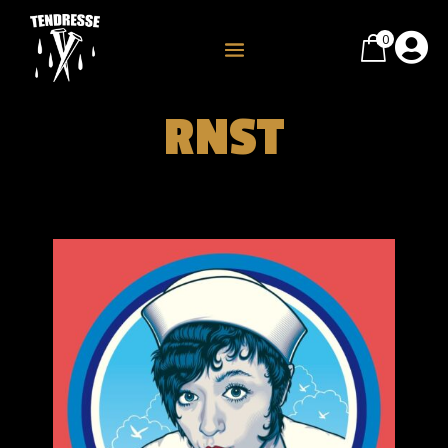
0

RNST