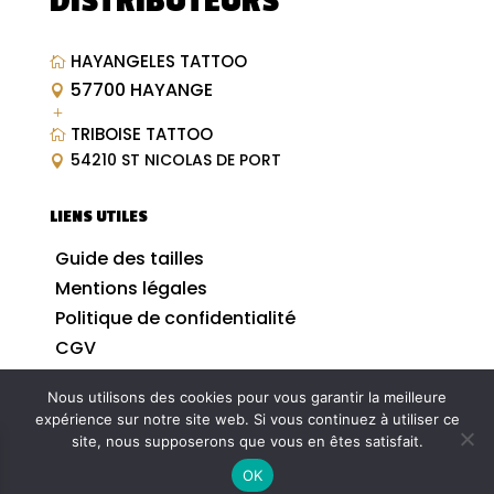
DISTRIBUTEURS
HAYANGELES TATTOO

57700 HAYANGE

L
TRIBOISE TATTOO

54210 ST NICOLAS DE PORT

LIENS UTILES
Guide des tailles
Mentions légales
Politique de confidentialité
CGV
Nous utilisons des cookies pour vous garantir la meilleure
expérience sur notre site web. Si vous continuez à utiliser ce
site, nous supposerons que vous en êtes satisfait.
© 2026| Tous droits réservés | Réalisation by
OK
Odace