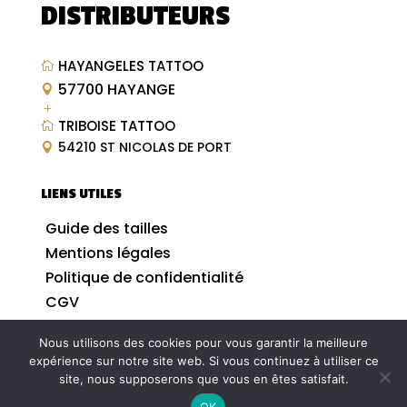
DISTRIBUTEURS
HAYANGELES TATTOO

57700 HAYANGE

L
TRIBOISE TATTOO

54210 ST NICOLAS DE PORT

LIENS UTILES
Guide des tailles
Mentions légales
Politique de confidentialité
CGV
Nous utilisons des cookies pour vous garantir la meilleure
expérience sur notre site web. Si vous continuez à utiliser ce
site, nous supposerons que vous en êtes satisfait.
© 2026| Tous droits réservés | Réalisation by
OK