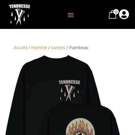
0

Accueil
/
Homme
/
Sweats
/ Flambeau