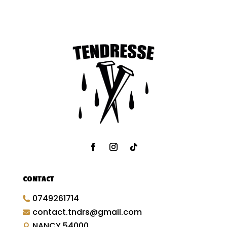
CONTACT
0749261714

contact.tndrs@gmail.com

NANCY 54000
