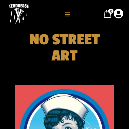
0

NO STREET
ART