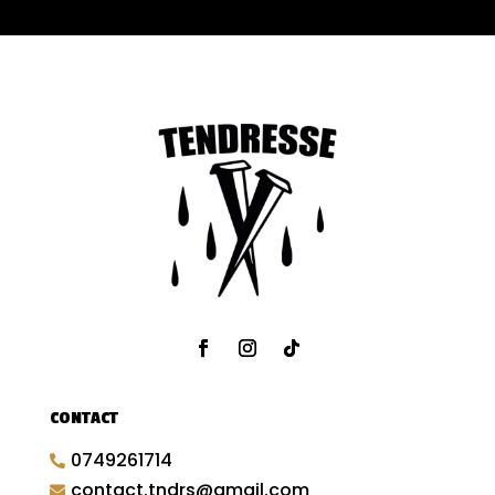
CONTACT
0749261714

contact.tndrs@gmail.com
